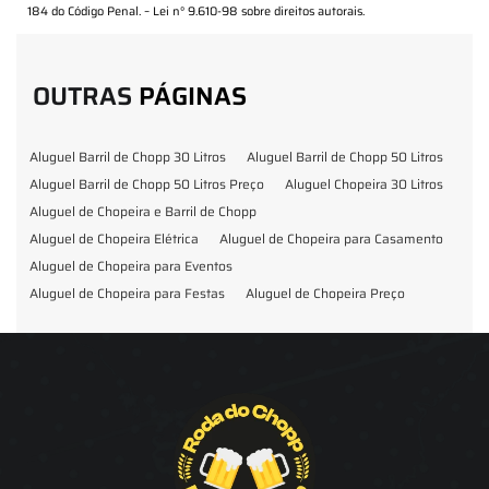
184 do Código Penal. –
Lei n° 9.610-98 sobre direitos autorais
.
OUTRAS
PÁGINAS
Aluguel Barril de Chopp 30 Litros
Aluguel Barril de Chopp 50 Litros
Aluguel Barril de Chopp 50 Litros Preço
Aluguel Chopeira 30 Litros
Aluguel de Chopeira e Barril de Chopp
Aluguel de Chopeira Elétrica
Aluguel de Chopeira para Casamento
Aluguel de Chopeira para Eventos
Aluguel de Chopeira para Festas
Aluguel de Chopeira Preço
Aluguel de Chopp para Formatura
Barril de Chopp para Eventos
Barril de Chopp para Festas
Chopeira para Locação
Chopp Brahma para Eventos
Chopp de Vinho
Chopp Ecobier
Chopp Escuro
Chopp Festas e Eventos
Chopp para Eventos
Chopp para Festas
Chopp Pilsen
Fornecedor Barril de Chopp
Fornecedor Chopp
Fornecedor de Barril de Chopp
Fornecedor de Chopp
Chopeira