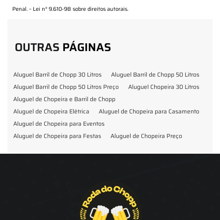
Penal. –
Lei n° 9.610-98 sobre direitos autorais
.
OUTRAS
PÁGINAS
Aluguel Barril de Chopp 30 Litros
Aluguel Barril de Chopp 50 Litros
Aluguel Barril de Chopp 50 Litros Preço
Aluguel Chopeira 30 Litros
Aluguel de Chopeira e Barril de Chopp
Aluguel de Chopeira Elétrica
Aluguel de Chopeira para Casamento
Aluguel de Chopeira para Eventos
Aluguel de Chopeira para Festas
Aluguel de Chopeira Preço
Aluguel de Chopp para Formatura
Barril de Chopp para Eventos
Barril de Chopp para Festas
Chopeira para Locação
Chopp Brahma para Eventos
Chopp de Vinho
Chopp Ecobier
Chopp Escuro
Chopp Festas e Eventos
Chopp para Eventos
Chopp para Festas
Chopp Pilsen
Fornecedor Barril de Chopp
Fornecedor Chopp
Fornecedor de Barril de Chopp