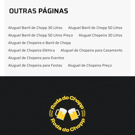
OUTRAS
PÁGINAS
Aluguel Barril de Chopp 30 Litros
Aluguel Barril de Chopp 50 Litros
Aluguel Barril de Chopp 50 Litros Preço
Aluguel Chopeira 30 Litros
Aluguel de Chopeira e Barril de Chopp
Aluguel de Chopeira Elétrica
Aluguel de Chopeira para Casamento
Aluguel de Chopeira para Eventos
Aluguel de Chopeira para Festas
Aluguel de Chopeira Preço
Aluguel de Chopp para Formatura
Barril de Chopp para Eventos
Barril de Chopp para Festas
Chopeira para Locação
Chopp Brahma para Eventos
Chopp de Vinho
Chopp Ecobier
Chopp Escuro
Chopp Festas e Eventos
Chopp para Eventos
Chopp para Festas
Chopp Pilsen
Fornecedor Barril de Chopp
Fornecedor Chopp
Fornecedor de Barril de Chopp
Fornecedor de Chopp
Chopeira
Aluguel de Choperia para Confraternização
Aluguel Kit Extração de Chopp
Locação Chopp