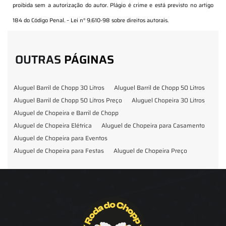
proibida sem a autorização do autor. Plágio é crime e está previsto no artigo
184 do Código Penal. –
Lei n° 9.610-98 sobre direitos autorais
.
OUTRAS
PÁGINAS
Aluguel Barril de Chopp 30 Litros
Aluguel Barril de Chopp 50 Litros
Aluguel Barril de Chopp 50 Litros Preço
Aluguel Chopeira 30 Litros
Aluguel de Chopeira e Barril de Chopp
Aluguel de Chopeira Elétrica
Aluguel de Chopeira para Casamento
Aluguel de Chopeira para Eventos
Aluguel de Chopeira para Festas
Aluguel de Chopeira Preço
Aluguel de Chopp para Formatura
Barril de Chopp para Eventos
Barril de Chopp para Festas
Chopeira para Locação
Chopp Brahma para Eventos
Chopp de Vinho
Chopp Ecobier
Chopp Escuro
Chopp Festas e Eventos
Chopp para Eventos
Chopp para Festas
Chopp Pilsen
Fornecedor Barril de Chopp