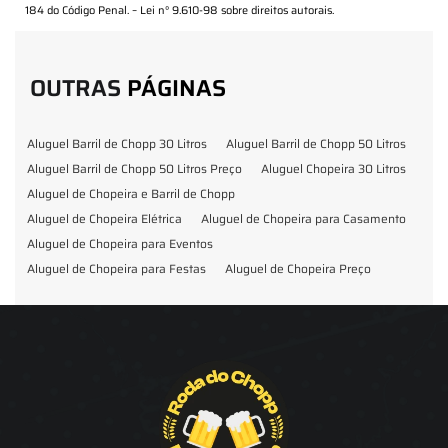
184 do Código Penal. –
Lei n° 9.610-98 sobre direitos autorais
.
OUTRAS
PÁGINAS
Aluguel Barril de Chopp 30 Litros
Aluguel Barril de Chopp 50 Litros
Aluguel Barril de Chopp 50 Litros Preço
Aluguel Chopeira 30 Litros
Aluguel de Chopeira e Barril de Chopp
Aluguel de Chopeira Elétrica
Aluguel de Chopeira para Casamento
Aluguel de Chopeira para Eventos
Aluguel de Chopeira para Festas
Aluguel de Chopeira Preço
Aluguel de Chopp para Formatura
Barril de Chopp para Eventos
Barril de Chopp para Festas
Chopeira para Locação
Chopp Brahma para Eventos
Chopp de Vinho
Chopp Ecobier
Chopp Escuro
Chopp Festas e Eventos
Chopp para Eventos
Chopp para Festas
Chopp Pilsen
Fornecedor Barril de Chopp
Fornecedor Chopp
Fornecedor de Barril de Chopp
Fornecedor de Chopp
Chopeira