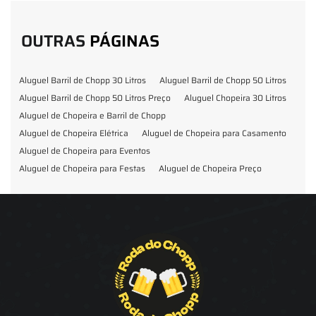
OUTRAS
PÁGINAS
Aluguel Barril de Chopp 30 Litros
Aluguel Barril de Chopp 50 Litros
Aluguel Barril de Chopp 50 Litros Preço
Aluguel Chopeira 30 Litros
Aluguel de Chopeira e Barril de Chopp
Aluguel de Chopeira Elétrica
Aluguel de Chopeira para Casamento
Aluguel de Chopeira para Eventos
Aluguel de Chopeira para Festas
Aluguel de Chopeira Preço
Aluguel de Chopp para Formatura
Barril de Chopp para Eventos
Barril de Chopp para Festas
Chopeira para Locação
Chopp Brahma para Eventos
Chopp de Vinho
Chopp Ecobier
Chopp Escuro
Chopp Festas e Eventos
Chopp para Eventos
Chopp para Festas
Chopp Pilsen
Fornecedor Barril de Chopp
Fornecedor Chopp
Fornecedor de Barril de Chopp
Fornecedor de Chopp
Chopeira
Aluguel de Choperia para Confraternização