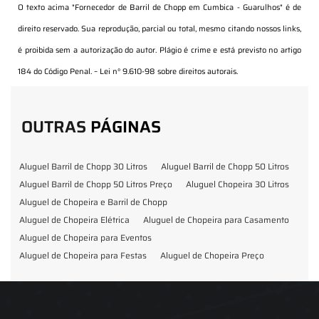
O texto acima "
Fornecedor de Barril de Chopp em Cumbica - Guarulhos
" é de
direito reservado. Sua reprodução, parcial ou total, mesmo citando nossos links,
é proibida sem a autorização do autor. Plágio é crime e está previsto no artigo
184 do Código Penal. –
Lei n° 9.610-98 sobre direitos autorais
.
OUTRAS
PÁGINAS
Aluguel Barril de Chopp 30 Litros
Aluguel Barril de Chopp 50 Litros
Aluguel Barril de Chopp 50 Litros Preço
Aluguel Chopeira 30 Litros
Aluguel de Chopeira e Barril de Chopp
Aluguel de Chopeira Elétrica
Aluguel de Chopeira para Casamento
Aluguel de Chopeira para Eventos
Aluguel de Chopeira para Festas
Aluguel de Chopeira Preço
Aluguel de Chopp para Formatura
Barril de Chopp para Eventos
Barril de Chopp para Festas
Chopeira para Locação
Chopp Brahma para Eventos
Chopp de Vinho
Chopp Ecobier