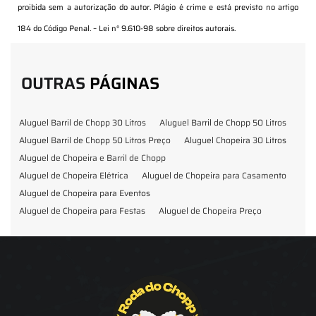
proibida sem a autorização do autor. Plágio é crime e está previsto no artigo
184 do Código Penal. –
Lei n° 9.610-98 sobre direitos autorais
.
OUTRAS
PÁGINAS
Aluguel Barril de Chopp 30 Litros
Aluguel Barril de Chopp 50 Litros
Aluguel Barril de Chopp 50 Litros Preço
Aluguel Chopeira 30 Litros
Aluguel de Chopeira e Barril de Chopp
Aluguel de Chopeira Elétrica
Aluguel de Chopeira para Casamento
Aluguel de Chopeira para Eventos
Aluguel de Chopeira para Festas
Aluguel de Chopeira Preço
Aluguel de Chopp para Formatura
Barril de Chopp para Eventos
Barril de Chopp para Festas
Chopeira para Locação
Chopp Brahma para Eventos
Chopp de Vinho
Chopp Ecobier
Chopp Escuro
Chopp Festas e Eventos
Chopp para Eventos
Chopp para Festas
Chopp Pilsen
Fornecedor Barril de Chopp