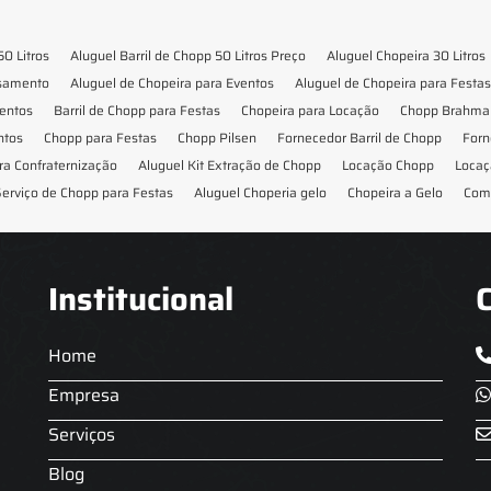
50 Litros
Aluguel Barril de Chopp 50 Litros Preço
Aluguel Chopeira 30 Litros
asamento
Aluguel de Chopeira para Eventos
Aluguel de Chopeira para Festas
ventos
Barril de Chopp para Festas
Chopeira para Locação
Chopp Brahma 
ntos
Chopp para Festas
Chopp Pilsen
Fornecedor Barril de Chopp
Forn
ra Confraternização
Aluguel Kit Extração de Chopp
Locação Chopp
Locaç
erviço de Chopp para Festas
Aluguel Choperia gelo
Chopeira a Gelo
Com
Institucional
Home
Empresa
Serviços
Blog