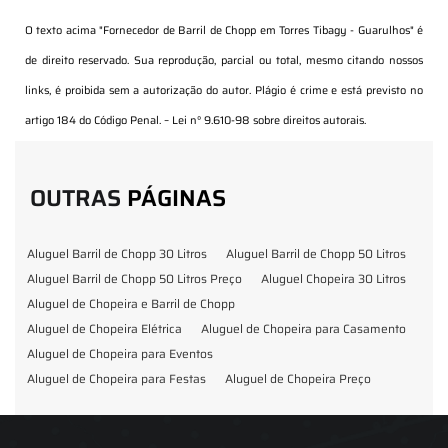
O texto acima "
Fornecedor de Barril de Chopp em Torres Tibagy - Guarulhos
" é
de direito reservado. Sua reprodução, parcial ou total, mesmo citando nossos
links, é proibida sem a autorização do autor. Plágio é crime e está previsto no
artigo 184 do Código Penal. –
Lei n° 9.610-98 sobre direitos autorais
.
OUTRAS
PÁGINAS
Aluguel Barril de Chopp 30 Litros
Aluguel Barril de Chopp 50 Litros
Aluguel Barril de Chopp 50 Litros Preço
Aluguel Chopeira 30 Litros
Aluguel de Chopeira e Barril de Chopp
Aluguel de Chopeira Elétrica
Aluguel de Chopeira para Casamento
Aluguel de Chopeira para Eventos
Aluguel de Chopeira para Festas
Aluguel de Chopeira Preço
Aluguel de Chopp para Formatura
Barril de Chopp para Eventos
Barril de Chopp para Festas
Chopeira para Locação