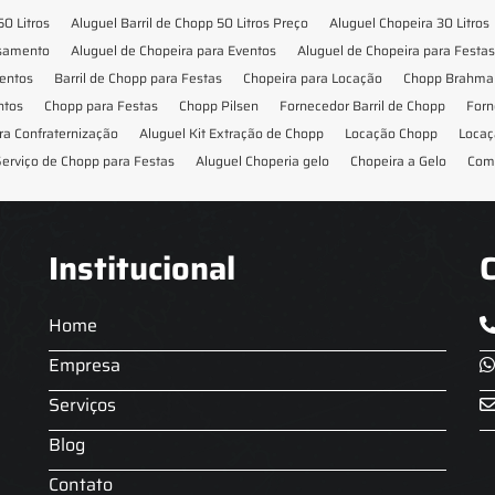
50 Litros
Aluguel Barril de Chopp 50 Litros Preço
Aluguel Chopeira 30 Litros
asamento
Aluguel de Chopeira para Eventos
Aluguel de Chopeira para Festas
ventos
Barril de Chopp para Festas
Chopeira para Locação
Chopp Brahma 
ntos
Chopp para Festas
Chopp Pilsen
Fornecedor Barril de Chopp
Forn
ra Confraternização
Aluguel Kit Extração de Chopp
Locação Chopp
Locaç
erviço de Chopp para Festas
Aluguel Choperia gelo
Chopeira a Gelo
Com
Institucional
Home
Empresa
Serviços
Blog
Contato