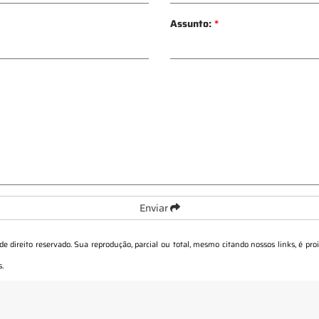
Assunto:
*
Enviar
 de direito reservado. Sua reprodução, parcial ou total, mesmo citando nossos links, é pro
s
.