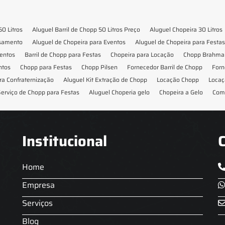
50 Litros
Aluguel Barril de Chopp 50 Litros Preço
Aluguel Chopeira 30 Litros
asamento
Aluguel de Chopeira para Eventos
Aluguel de Chopeira para Festas
ventos
Barril de Chopp para Festas
Chopeira para Locação
Chopp Brahma 
ntos
Chopp para Festas
Chopp Pilsen
Fornecedor Barril de Chopp
Forn
ra Confraternização
Aluguel Kit Extração de Chopp
Locação Chopp
Locaç
erviço de Chopp para Festas
Aluguel Choperia gelo
Chopeira a Gelo
Com
Institucional
Home
Empresa
Serviços
Blog