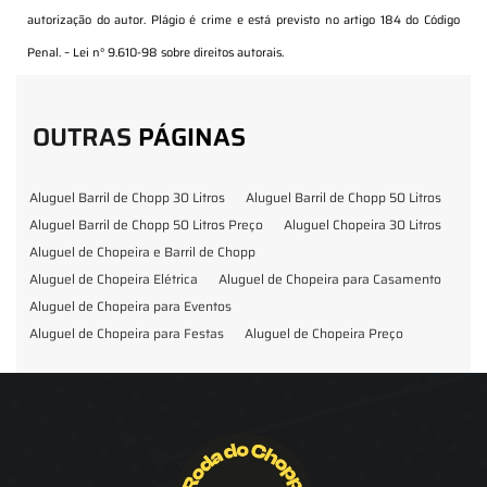
autorização do autor. Plágio é crime e está previsto no artigo 184 do Código
Penal. –
Lei n° 9.610-98 sobre direitos autorais
.
OUTRAS
PÁGINAS
Aluguel Barril de Chopp 30 Litros
Aluguel Barril de Chopp 50 Litros
Aluguel Barril de Chopp 50 Litros Preço
Aluguel Chopeira 30 Litros
Aluguel de Chopeira e Barril de Chopp
Aluguel de Chopeira Elétrica
Aluguel de Chopeira para Casamento
Aluguel de Chopeira para Eventos
Aluguel de Chopeira para Festas
Aluguel de Chopeira Preço
Aluguel de Chopp para Formatura
Barril de Chopp para Eventos
Barril de Chopp para Festas
Chopeira para Locação
Chopp Brahma para Eventos
Chopp de Vinho
Chopp Ecobier
Chopp Escuro
Chopp Festas e Eventos
Chopp para Eventos
Chopp para Festas
Chopp Pilsen
Fornecedor Barril de Chopp