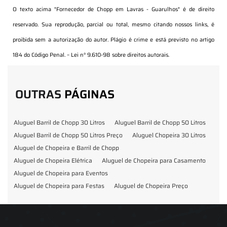
O texto acima "
Fornecedor de Chopp em Lavras - Guarulhos
" é de direito
reservado. Sua reprodução, parcial ou total, mesmo citando nossos links, é
proibida sem a autorização do autor. Plágio é crime e está previsto no artigo
184 do Código Penal. –
Lei n° 9.610-98 sobre direitos autorais
.
OUTRAS
PÁGINAS
Aluguel Barril de Chopp 30 Litros
Aluguel Barril de Chopp 50 Litros
Aluguel Barril de Chopp 50 Litros Preço
Aluguel Chopeira 30 Litros
Aluguel de Chopeira e Barril de Chopp
Aluguel de Chopeira Elétrica
Aluguel de Chopeira para Casamento
Aluguel de Chopeira para Eventos
Aluguel de Chopeira para Festas
Aluguel de Chopeira Preço
Aluguel de Chopp para Formatura
Barril de Chopp para Eventos
Barril de Chopp para Festas
Chopeira para Locação
Chopp Brahma para Eventos
Chopp de Vinho
Chopp Ecobier