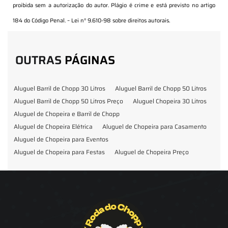
proibida sem a autorização do autor. Plágio é crime e está previsto no artigo
184 do Código Penal. –
Lei n° 9.610-98 sobre direitos autorais
.
OUTRAS
PÁGINAS
Aluguel Barril de Chopp 30 Litros
Aluguel Barril de Chopp 50 Litros
Aluguel Barril de Chopp 50 Litros Preço
Aluguel Chopeira 30 Litros
Aluguel de Chopeira e Barril de Chopp
Aluguel de Chopeira Elétrica
Aluguel de Chopeira para Casamento
Aluguel de Chopeira para Eventos
Aluguel de Chopeira para Festas
Aluguel de Chopeira Preço
Aluguel de Chopp para Formatura
Barril de Chopp para Eventos
Barril de Chopp para Festas
Chopeira para Locação
Chopp Brahma para Eventos
Chopp de Vinho
Chopp Ecobier
Chopp Escuro
Chopp Festas e Eventos
Chopp para Eventos
Chopp para Festas
Chopp Pilsen
Fornecedor Barril de Chopp