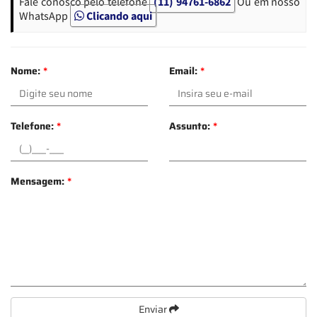
Fale conosco pelo telefone
(11) 94761-6862
Ou em nosso
WhatsApp
Clicando aqui
Nome:
*
Email:
*
Telefone:
*
Assunto:
*
Mensagem:
*
Enviar