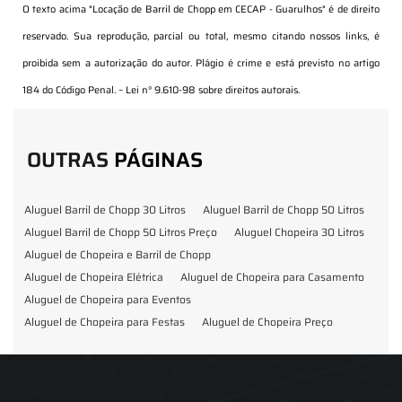
O texto acima "
Locação de Barril de Chopp em CECAP - Guarulhos
" é de direito
reservado. Sua reprodução, parcial ou total, mesmo citando nossos links, é
proibida sem a autorização do autor. Plágio é crime e está previsto no artigo
184 do Código Penal. –
Lei n° 9.610-98 sobre direitos autorais
.
OUTRAS
PÁGINAS
Aluguel Barril de Chopp 30 Litros
Aluguel Barril de Chopp 50 Litros
Aluguel Barril de Chopp 50 Litros Preço
Aluguel Chopeira 30 Litros
Aluguel de Chopeira e Barril de Chopp
Aluguel de Chopeira Elétrica
Aluguel de Chopeira para Casamento
Aluguel de Chopeira para Eventos
Aluguel de Chopeira para Festas
Aluguel de Chopeira Preço
Aluguel de Chopp para Formatura
Barril de Chopp para Eventos
Barril de Chopp para Festas
Chopeira para Locação
Chopp Brahma para Eventos
Chopp de Vinho
Chopp Ecobier