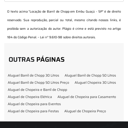
O texto acima "
Locação de Barril de Chopp em Embu Guaçú - SP
" é de direito
reservado. Sua reprodução, parcial ou total, mesmo citando nossos links, é
proibida sem a autorização do autor. Plágio é crime e está previsto no artigo
184 do Código Penal. –
Lei n° 9.610-98 sobre direitos autorais
.
OUTRAS
PÁGINAS
Aluguel Barril de Chopp 30 Litros
Aluguel Barril de Chopp 50 Litros
Aluguel Barril de Chopp 50 Litros Preço
Aluguel Chopeira 30 Litros
Aluguel de Chopeira e Barril de Chopp
Aluguel de Chopeira Elétrica
Aluguel de Chopeira para Casamento
Aluguel de Chopeira para Eventos
Aluguel de Chopeira para Festas
Aluguel de Chopeira Preço
Aluguel de Chopp para Formatura
Barril de Chopp para Eventos
Barril de Chopp para Festas
Chopeira para Locação