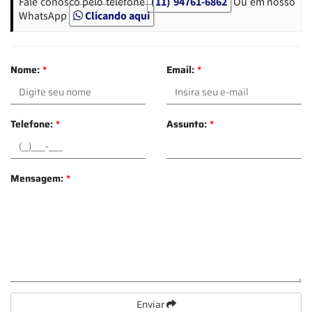
Fale conosco pelo telefone
(11) 94761-6862
Ou em nosso
WhatsApp
Clicando aqui
Nome:
*
Email:
*
Telefone:
*
Assunto:
*
Mensagem:
*
Enviar