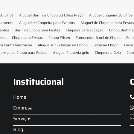
50 Litros
Aluguel Barril de Chopp 50 Litros Preço
Aluguel Chopeira 30 Litros
asamento
Aluguel de Chopeira para Eventos
Aluguel de Chopeira para Festas
ventos
Barril de Chopp para Festas
Chopeira para Locação
Chopp Brahma 
ntos
Chopp para Festas
Chopp Pilsen
Fornecedor Barril de Chopp
Forn
ra Confraternização
Aluguel Kit Extração de Chopp
Locação Chopp
Locaç
erviço de Chopp para Festas
Aluguel Choperia gelo
Chopeira a Gelo
Com
Institucional
Home
Empresa
Serviços
Blog