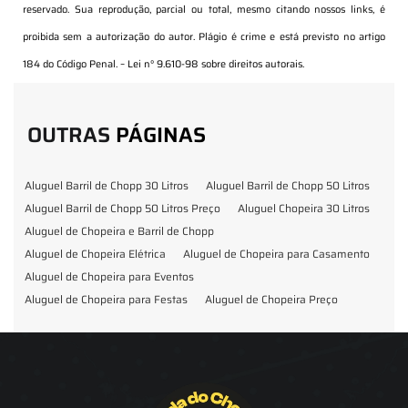
reservado. Sua reprodução, parcial ou total, mesmo citando nossos links, é
proibida sem a autorização do autor. Plágio é crime e está previsto no artigo
184 do Código Penal. –
Lei n° 9.610-98 sobre direitos autorais
.
OUTRAS
PÁGINAS
Aluguel Barril de Chopp 30 Litros
Aluguel Barril de Chopp 50 Litros
Aluguel Barril de Chopp 50 Litros Preço
Aluguel Chopeira 30 Litros
Aluguel de Chopeira e Barril de Chopp
Aluguel de Chopeira Elétrica
Aluguel de Chopeira para Casamento
Aluguel de Chopeira para Eventos
Aluguel de Chopeira para Festas
Aluguel de Chopeira Preço
Aluguel de Chopp para Formatura
Barril de Chopp para Eventos
Barril de Chopp para Festas
Chopeira para Locação
Chopp Brahma para Eventos
Chopp de Vinho
Chopp Ecobier
Chopp Escuro
Chopp Festas e Eventos
Chopp para Eventos