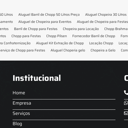
50 Litros
Aluguel Barril de Chopp 50 Litros Preço
Aluguel Chopeira 30 Litros
asamento
Aluguel de Chopeira para Eventos
Aluguel de Chopeira para Festas
ventos
Barril de Chopp para Festas
Chopeira para Locação
Chopp Brahma 
ntos
Chopp para Festas
Chopp Pilsen
Fornecedor Barril de Chopp
Forn
ra Confraternização
Aluguel Kit Extração de Chopp
Locação Chopp
Locaç
erviço de Chopp para Festas
Aluguel Choperia gelo
Chopeira a Gelo
Com
Institucional
Home
Empresa
Serviços
Blog