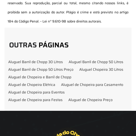
reservado. Sua reprodução, parcial ou total, mesmo citando nossos links, é
proibida sem a autorização do autor. Plágio é crime e está previsto no artigo
184 do Código Penal. –
Lei n° 9.610-98 sobre direitos autorais
.
OUTRAS
PÁGINAS
Aluguel Barril de Chopp 30 Litros
Aluguel Barril de Chopp 50 Litros
Aluguel Barril de Chopp 50 Litros Preço
Aluguel Chopeira 30 Litros
Aluguel de Chopeira e Barril de Chopp
Aluguel de Chopeira Elétrica
Aluguel de Chopeira para Casamento
Aluguel de Chopeira para Eventos
Aluguel de Chopeira para Festas
Aluguel de Chopeira Preço
Aluguel de Chopp para Formatura
Barril de Chopp para Eventos
Barril de Chopp para Festas
Chopeira para Locação
Chopp Brahma para Eventos
Chopp de Vinho
Chopp Ecobier
Chopp Escuro
Chopp Festas e Eventos
Chopp para Eventos