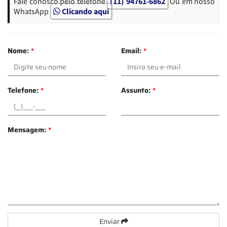
Fale conosco pelo telefone
(11) 94761-6862
Ou em nosso
WhatsApp
Clicando aqui
Nome:
*
Email:
*
Telefone:
*
Assunto:
*
Mensagem:
*
Enviar