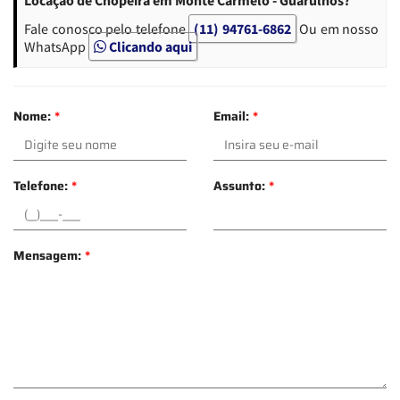
Fale conosco pelo telefone
(11) 94761-6862
Ou em nosso
WhatsApp
Clicando aqui
Nome:
*
Email:
*
Telefone:
*
Assunto:
*
Mensagem:
*