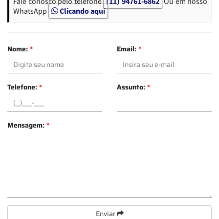
Fale conosco pelo telefone
(11) 94761-6862
Ou em nosso
WhatsApp
Clicando aqui
Nome:
*
Email:
*
Telefone:
*
Assunto:
*
Mensagem:
*
Enviar