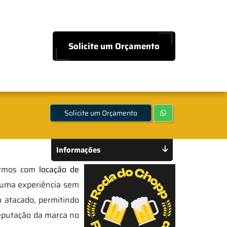
Solicite um Orçamento
Solicite um Orçamento
Informações
harmos com
locação de
o uma experiência sem
o atacado, permitindo
reputação da marca no