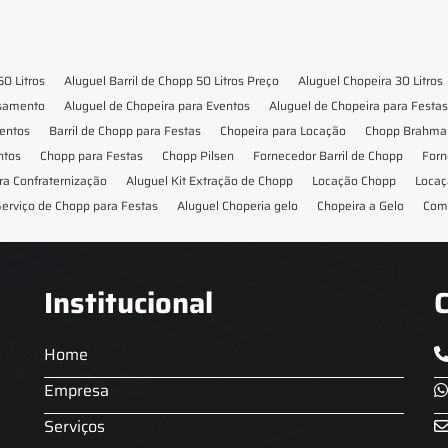
50 Litros
Aluguel Barril de Chopp 50 Litros Preço
Aluguel Chopeira 30 Litros
asamento
Aluguel de Chopeira para Eventos
Aluguel de Chopeira para Festas
ventos
Barril de Chopp para Festas
Chopeira para Locação
Chopp Brahma 
ntos
Chopp para Festas
Chopp Pilsen
Fornecedor Barril de Chopp
Forn
ra Confraternização
Aluguel Kit Extração de Chopp
Locação Chopp
Locaç
erviço de Chopp para Festas
Aluguel Choperia gelo
Chopeira a Gelo
Com
Institucional
Home
Empresa
Serviços