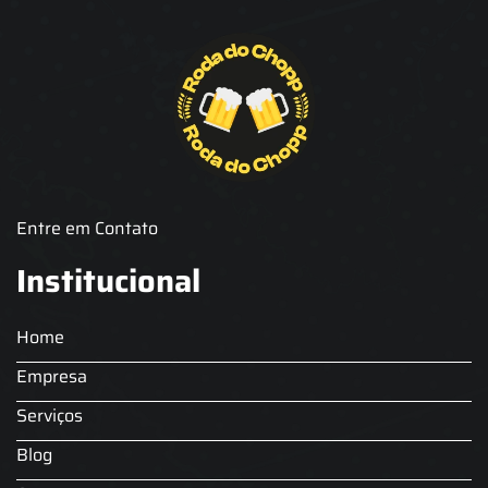
Chopp Brahma para Eventos
Chopp de Vinho
Chopp Ecobier
Chopp Escuro
Chopp Festas e Eventos
Chopp para Eventos
Chopp para Festas
Chopp Pilsen
Fornecedor Barril de Chopp
Fornecedor Chopp
Fornecedor de Barril de Chopp
Fornecedor de Chopp
Chopeira
Aluguel de Choperia para Confraternização
Aluguel Kit Extração de Chopp
Locação Chopp
Locação de Barril de Chopp
Locação de Chopeira
Entre em Contato
Locação de Chopeira para Eventos
Choop para festas
Serviço de Chopp para Festas
Aluguel Choperia gelo
Institucional
Chopeira a Gelo
Comodato Chopeira
Chopeira Elétrica Profissional
Locação de Chopeira para Festa
Home
Locação Chopeira Expo
Empresa
Serviços
Blog