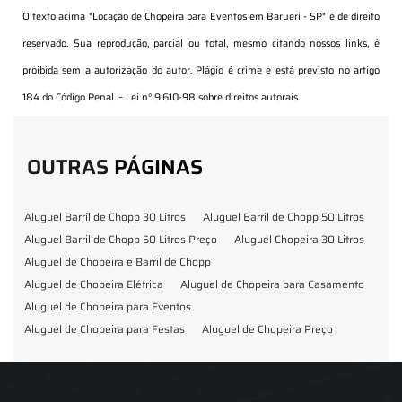
O texto acima "
Locação de Chopeira para Eventos em Barueri - SP
" é de direito
reservado. Sua reprodução, parcial ou total, mesmo citando nossos links, é
proibida sem a autorização do autor. Plágio é crime e está previsto no artigo
184 do Código Penal. –
Lei n° 9.610-98 sobre direitos autorais
.
OUTRAS
PÁGINAS
Aluguel Barril de Chopp 30 Litros
Aluguel Barril de Chopp 50 Litros
Aluguel Barril de Chopp 50 Litros Preço
Aluguel Chopeira 30 Litros
Aluguel de Chopeira e Barril de Chopp
Aluguel de Chopeira Elétrica
Aluguel de Chopeira para Casamento
Aluguel de Chopeira para Eventos
Aluguel de Chopeira para Festas
Aluguel de Chopeira Preço
Aluguel de Chopp para Formatura
Barril de Chopp para Eventos
Barril de Chopp para Festas
Chopeira para Locação
Chopp Brahma para Eventos
Chopp de Vinho
Chopp Ecobier