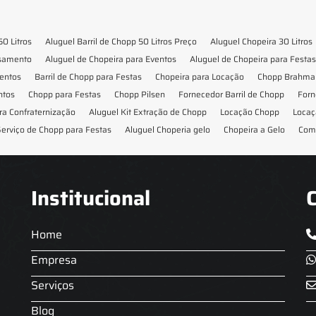
50 Litros
Aluguel Barril de Chopp 50 Litros Preço
Aluguel Chopeira 30 Litros
asamento
Aluguel de Chopeira para Eventos
Aluguel de Chopeira para Festas
ventos
Barril de Chopp para Festas
Chopeira para Locação
Chopp Brahma 
ntos
Chopp para Festas
Chopp Pilsen
Fornecedor Barril de Chopp
Forn
ra Confraternização
Aluguel Kit Extração de Chopp
Locação Chopp
Locaç
erviço de Chopp para Festas
Aluguel Choperia gelo
Chopeira a Gelo
Com
Institucional
Home
Empresa
Serviços
Blog