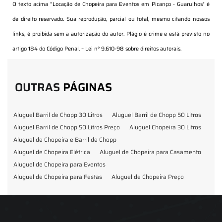
O texto acima "
Locação de Chopeira para Eventos em Picanço - Guarulhos
" é
de direito reservado. Sua reprodução, parcial ou total, mesmo citando nossos
links, é proibida sem a autorização do autor. Plágio é crime e está previsto no
artigo 184 do Código Penal. –
Lei n° 9.610-98 sobre direitos autorais
.
OUTRAS
PÁGINAS
Aluguel Barril de Chopp 30 Litros
Aluguel Barril de Chopp 50 Litros
Aluguel Barril de Chopp 50 Litros Preço
Aluguel Chopeira 30 Litros
Aluguel de Chopeira e Barril de Chopp
Aluguel de Chopeira Elétrica
Aluguel de Chopeira para Casamento
Aluguel de Chopeira para Eventos
Aluguel de Chopeira para Festas
Aluguel de Chopeira Preço
Aluguel de Chopp para Formatura
Barril de Chopp para Eventos
Barril de Chopp para Festas
Chopeira para Locação
Chopp Brahma para Eventos
Chopp de Vinho
Chopp Ecobier